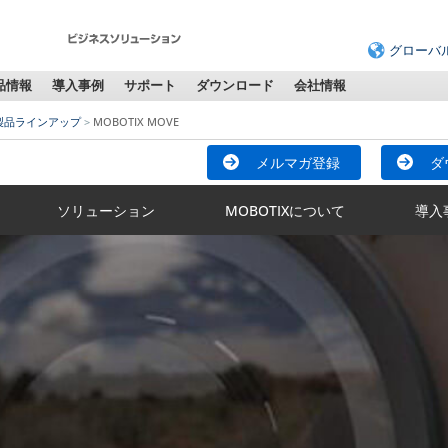
グローバ
品情報
導入事例
サポート
ダウンロード
会社情報
製品ラインアップ
MOBOTIX MOVE
メルマガ登録
ダ
ソリューション
MOBOTIXについて
導入