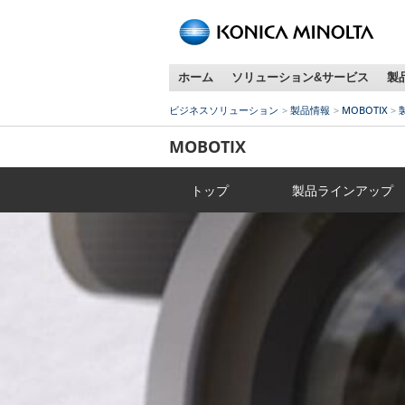
ペ
ー
ジ
ホーム
ソリューション&サービス
製
内
移
ビジネスソリューション
製品情報
MOBOTIX
動
用
MOBOTIX
の
リ
トップ
製品ラインアップ
ン
ク
で
す
本
文
へ
移
動
し
ま
す