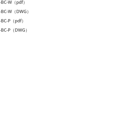
-BC-W（pdf）
x-BC-W（DWG）
BC-P（pdf）
-BC-P（DWG）