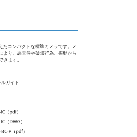
を備えたコンパクトな標準カメラです。メ
により、悪天候や破壊行為、振動から
できます。
ールガイド
-IC（pdf）
D-IC（DWG）
-BC-P（pdf）