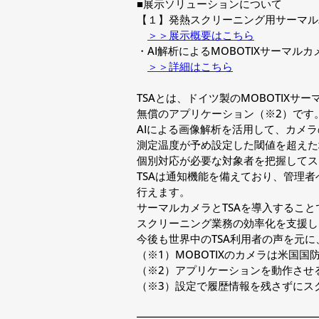
■展示ソリューションについて
【１】発熱スクリーニング用サーマル
＞＞展示概要はこちら
・AI解析によるMOBOTIXサーマルカ
＞＞詳細はこちら
TSAとは、ドイツ製のMOBOTIX
無償のアプリケーション（※2）です
AIによる画像解析を活用して、カメ
測定温度が予め設定した閾値を超えた
個別対応が必要な対象者を把握してス
TSAは通知機能を備えており、管理
行えます。
サーマルカメラとTSAを導入するこ
スクリーニング業務の効率化を支援し
今後も世界中のTSA利用者の声を元
（※1）MOBOTIXのカメラは米国国
（※2）アプリケーションを動作させる
（※3）設定で履歴情報を残さずにス
━━━━━━━━━━━━━━━━━