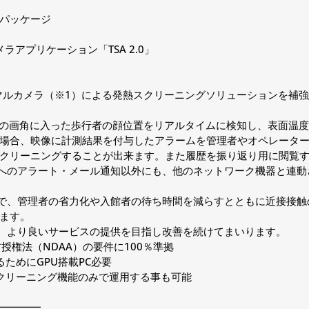
パッケージ
メラアプリケーション「TSA 2.0」
サーマルカメラ（※1）による発熱スクリーニングソリューションを補
。
ラの画角に入った歩行者の顔位置をリアルタイムに検知し、表面温
場合、映像に計測結果を付与したアラームを管理者やオペレータ
クリーニングすることが出来ます。また履歴を振り返り用に閲覧す
者へのアラート・メール通知以外にも、他のネットワーク機器と連
とで、管理者の省力化や入館者の待ち時間を減らすとともに近接接触
ます。
に、より良いサービスの提供を目指し改善を続けてまいります。
防授権法（NDAA）の要件に100％準拠
ためにGPU搭載PC必要
クリーニング機能のみで運用する事も可能
━━━━