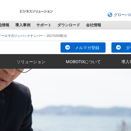
グローバ
品情報
導入事例
サポート
ダウンロード
会社情報
メールマガジンバックナンバー
20210204配信
メルマガ登録
ダ
ソリューション
MOBOTIXについて
導入