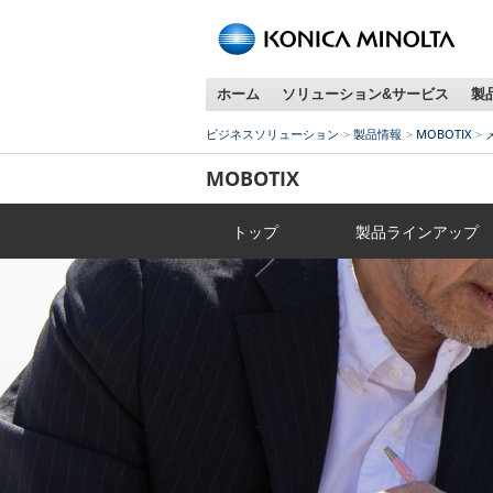
ペ
ー
ジ
ホーム
ソリューション&サービス
製
内
移
ビジネスソリューション
製品情報
MOBOTIX
動
用
MOBOTIX
の
リ
トップ
製品ラインアップ
ン
ク
で
す
本
文
へ
移
動
し
ま
す