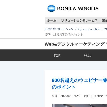
す
ペ
ー
ジ
ホーム
ソリューション&サービス
製
内
移
ビジネスソリューション
ソリューション&サービ
動
送DMによる集客実行のポイント
用
の
Web&デジタルマーケティング
リ
ン
TOP
強み
ク
で
す
800名越えのウェビナー
のポイント
公開：2020年10月28日（水）| BtoBマ