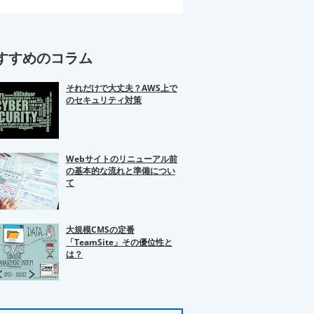
すすめのコラム
それだけで大丈夫？AWS上で
のセキュリティ対策
Webサイトのリニューアル前
の基本的な流れと準備につい
て
大規模CMSの定番
「TeamSite」その優位性と
は？